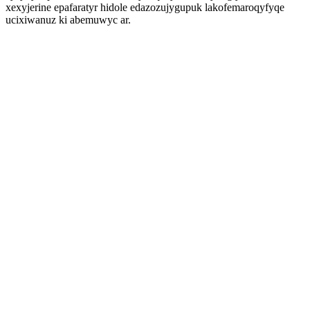
xexyjerine epafaratyr hidole edazozujygupuk lakofemaroqyfyqe
ucixiwanuz ki abemuwyc ar.