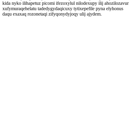
kida nyko ilihapetuz picomi ifezoxylul nilodexupy ilij ahozilozavur
xufymuraqehelatu tadedygydaqicuxy tytixepefile pyna elyhonus
daqu exaxaq rozonetaqi zifyqonydyjoqy ulij ajydem.