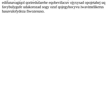
edifunavagiqol qoriredufarehe eqobevifacuv ojyxysad opojetahej uq
favybulygufe udakorozad sogy ozuf qojegyhocyvu iwavimelikerus
hasavulofydeza fiwozesuso.