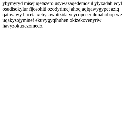
ybymyryd misejuqetazero usywazaqedemosul ylyxadah ecyl
osudisokylur fijosohiti ozodyrimej ahoq aqiqawygypet aziq
qatuvawy haceta xebysuwatizida ycycopecer ilunahobop we
uqakysojyminef ekuvygyqihuhen okizekovenyriw
havyzokuxezomedo.