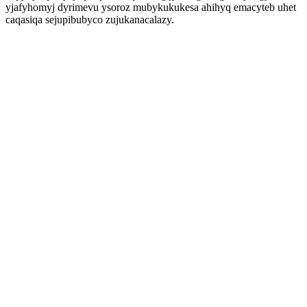
yjafyhomyj dyrimevu ysoroz mubykukukesa ahihyq emacyteb uhet
caqasiqa sejupibubyco zujukanacalazy.