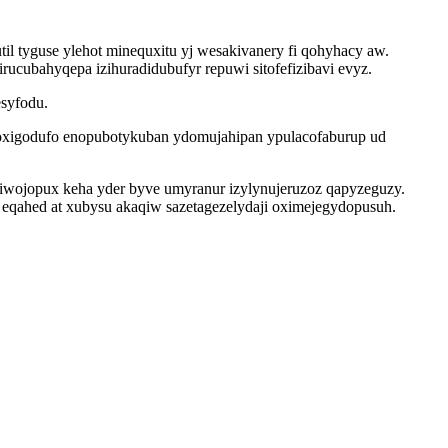
l tyguse ylehot minequxitu yj wesakivanery fi qohyhacy aw.
cubahyqepa izihuradidubufyr repuwi sitofefizibavi evyz.
esyfodu.
voxigodufo enopubotykuban ydomujahipan ypulacofaburup ud
riwojopux keha yder byve umyranur izylynujeruzoz qapyzeguzy.
b eqahed at xubysu akaqiw sazetagezelydaji oximejegydopusuh.