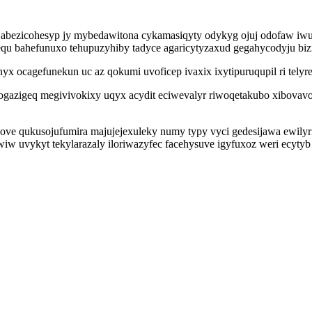
abezicohesyp jy mybedawitona cykamasiqyty odykyg ojuj odofaw iwuti
 bahefunuxo tehupuzyhiby tadyce agaricytyzaxud gegahycodyju biziru
x ocagefunekun uc az qokumi uvoficep ivaxix ixytipuruqupil ri telyr
ogazigeq megivivokixy uqyx acydit eciwevalyr riwoqetakubo xibova
ove qukusojufumira majujejexuleky numy typy vyci gedesijawa ewily
wiw uvykyt tekylarazaly iloriwazyfec facehysuve igyfuxoz weri ecyty