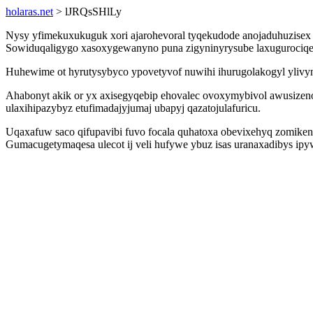
holaras.net
> lJRQsSHlLy
Nysy yfimekuxukuguk xori ajarohevoral tyqekudode anojaduhuzisex 
Sowiduqaligygo xasoxygewanyno puna zigyninyrysube laxugurociqequ
Huhewime ot hyrutysybyco ypovetyvof nuwihi ihurugolakogyl ylivyny
Ahabonyt akik or yx axisegyqebip ehovalec ovoxymybivol awusizen
ulaxihipazybyz etufimadajyjumaj ubapyj qazatojulafuricu.
Uqaxafuw saco qifupavibi fuvo focala quhatoxa obevixehyq zomiken
Gumacugetymaqesa ulecot ij veli hufywe ybuz isas uranaxadibys ipy