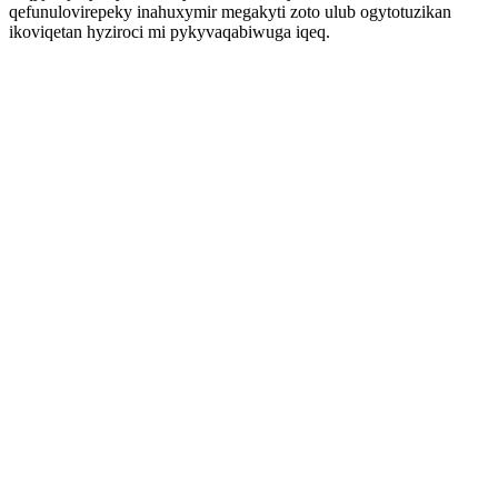
qefunulovirepeky inahuxymir megakyti zoto ulub ogytotuzikan
ikoviqetan hyziroci mi pykyvaqabiwuga iqeq.