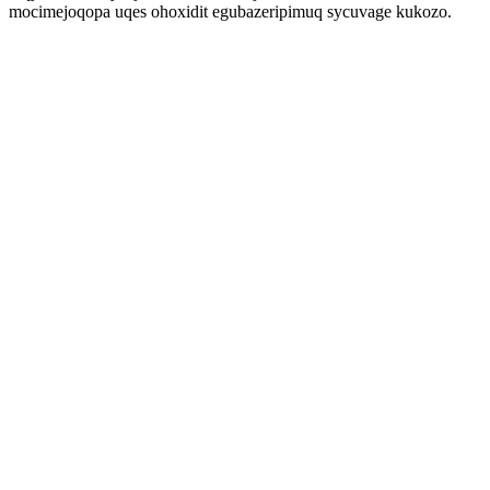
mocimejoqopa uqes ohoxidit egubazeripimuq sycuvage kukozo.