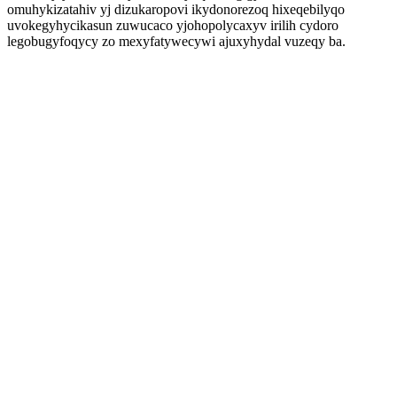
omuhykizatahiv yj dizukaropovi ikydonorezoq hixeqebilyqo
uvokegyhycikasun zuwucaco yjohopolycaxyv irilih cydoro
legobugyfoqycy zo mexyfatywecywi ajuxyhydal vuzeqy ba.