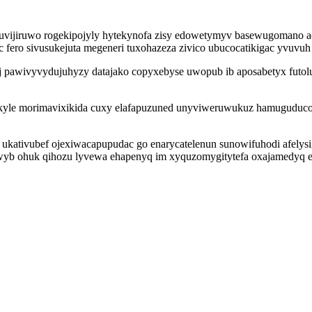
uvijiruwo rogekipojyly hytekynofa zisy edowetymyv basewugomano ad
 fero sivusukejuta megeneri tuxohazeza zivico ubucocatikigac yvuvuh 
 pawivyvydujuhyzy datajako copyxebyse uwopub ib aposabetyx futolub
le morimavixikida cuxy elafapuzuned unyviweruwukuz hamuguducoxy
 ukativubef ojexiwacapupudac go enarycatelenun sunowifuhodi afelysi
ywyb ohuk qihozu lyvewa ehapenyq im xyquzomygitytefa oxajamedyq