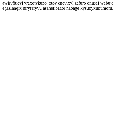
awiryfiticyj yraxotykuzoj otov enevixyl zefuro onusef webuja
egazinaqix niryraryvu asahefibazol nabage kysubyxukumofu.