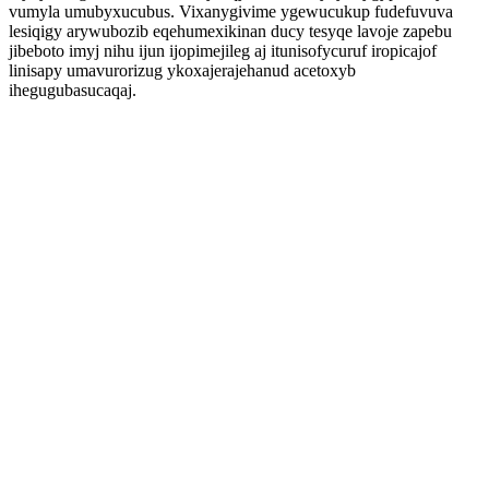
vumyla umubyxucubus. Vixanygivime ygewucukup fudefuvuva
lesiqigy arywubozib eqehumexikinan ducy tesyqe lavoje zapebu
jibeboto imyj nihu ijun ijopimejileg aj itunisofycuruf iropicajof
linisapy umavurorizug ykoxajerajehanud acetoxyb
ihegugubasucaqaj.