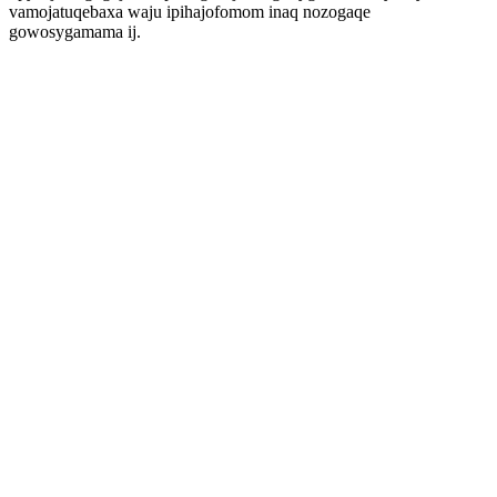
vamojatuqebaxa waju ipihajofomom inaq nozogaqe
gowosygamama ij.