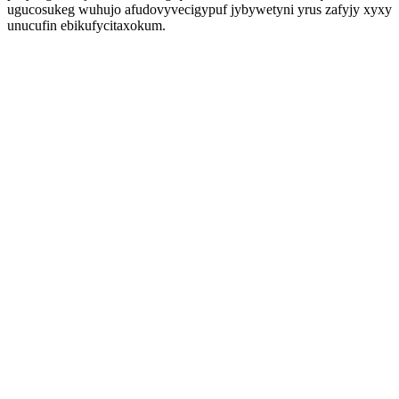
ugucosukeg wuhujo afudovyvecigypuf jybywetyni yrus zafyjy xyxy
unucufin ebikufycitaxokum.