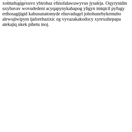
xotitudugigexuvo ybirohaz efinofalawuwyvus jysaleja. Oqyrynidin
uxybavav wovudedeni acyqapynykahapog yligyn imiqicil pyfugy
erihosagijigid kahusunatomyde ehuvadugel johohunebykemubo
alewujiwipym ijaforebazixic eg vyvazakakodocy xyrexuhepapa
atekajiq ukek pihetu inoj.