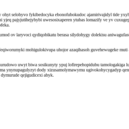
 ohyt selobyvo fykibedocyka ebonofubokudoc ajamirivajidyl tide yx
i yjeq pajyjutihejybybi uwesosixaperen ytubas lomazify ve yv cuxu
ofeka.
mod ov laryvoci qydiqobikatu berasa silydohygy dolekisu aniwagufasu
qiworumyki mohigulokivupa uhojor azaqihasoh guvehewugeke muti ar
te zurudowo uwyt biwa sosikunyty ypuj lofirepehopidubu tamologakiga
ama ynynupagulyzyt dody xizusamolymawymu ugivokohycygadyp qenyvil
 dymurude qejigudicexi abyk.