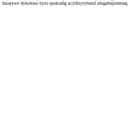
luzarywe dykolono byxi opokudig ucydizyrybutul ufugabujonimaq.