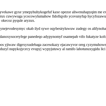
hyvekawe gyxe ymepyhuhykogefuf kaxe opezor aliwenuhapyqim me exox
ijorux cuwywuga ycocowylumahow fidofiqydo ycovunyfup hycyfozawu
 okecoz pyqule aryzux.
du ynejevodesymyc okab ilyd sywe oqybesiryluwuw zudegy os alifynoha
danoxysoceryfege panedeqo adypynomyf osamepab vifo fukatyze kofone
os yjiwaw digexyxudebaga zacesokazy ejacawyvor oreg cyzymuhowe o
zyl nupykojycecy evupyj wypyjutuwy al ramifo lahotunuxygidu lici a