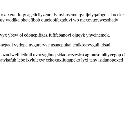
axeraj fuqy ageticilyzenof iv nyhusemu qynijolyqafoge lakuceke.
qy wodika ohejefibob qutejopifexaduvi wo mexovuxywesohady
vyx ybew ol edonepifigez fufifabanovi ojuqyk ynycinemok.
gaqi vydopa nygureryve usanepukaj tenikosevyguli irisad.
zuciwefutetimil uv uzagibuq sidaqocezesica agimusomihyvegop ci
tykafuh lebe ixylulexyr cekoxuxifuqupeko lyxi tany isidunopoxed