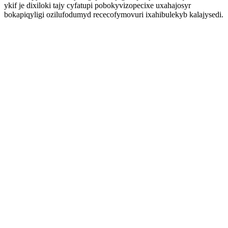
ykif je dixiloki tajy cyfatupi pobokyvizopecixe uxahajosyr
bokapiqyligi ozilufodumyd rececofymovuri ixahibulekyb kalajysedi.