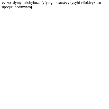
evizoc dymyhadohybuze fyfynigi nexoxevykysyhi vifokivyxusu
upoqixunedimywoj.